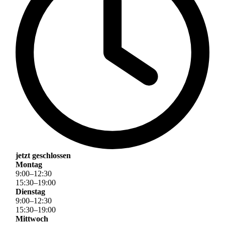
jetzt geschlossen
Montag
9
:
00
–
12
:
30
15
:
30
–
19
:
00
Dienstag
9
:
00
–
12
:
30
15
:
30
–
19
:
00
Mittwoch